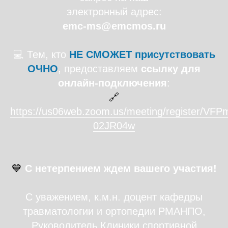
электронный адрес:
emc-ms@emcmos.ru
💻 Тем, кто
НЕ СМОЖЕТ присутствовать
ОЧНО
, предоставляем
ссылку для
онлайн-подключения
:
🔗
https://us06web.zoom.us/meeting/register/VF
02JR04w
💙
С нетерпением ждем вашего участия!
С уважением, к.м.н. доцент кафедры
травматологии и ортопедии РМАНПО,
Руководитель Клиники спортивной