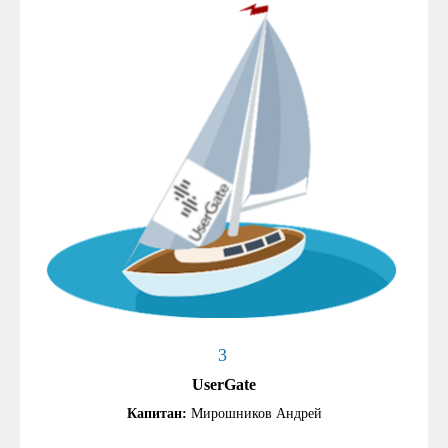
3
UserGate
Капитан:
Мирошников Андрей