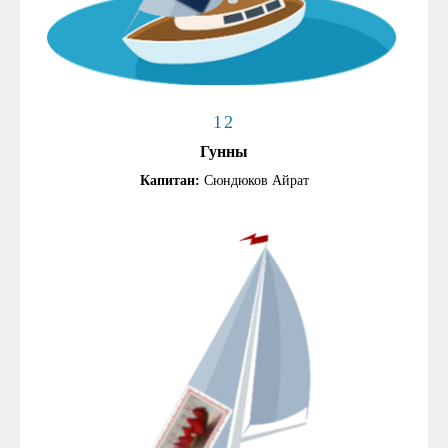
12
Гунны
Капитан:
Сюндюков Айрат