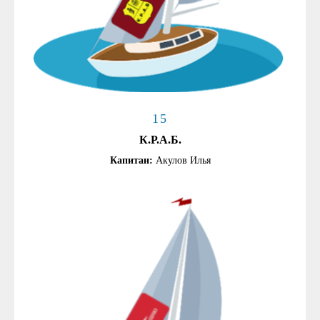
15
К.Р.А.Б.
Капитан:
Акулов Илья