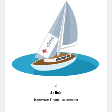
2
4 clinic
Капитан:
Проценко Анисим