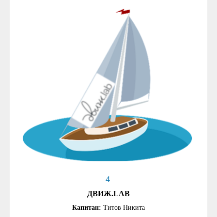
4
ДВИЖ.LAB
Капитан:
Титов Никита